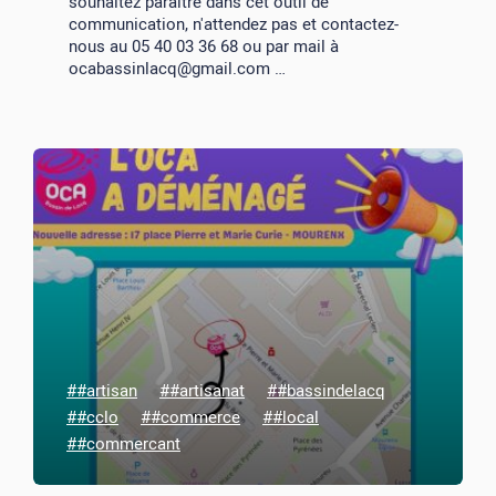
souhaitez paraître dans cet outil de
communication, n'attendez pas et contactez-
nous au 05 40 03 36 68 ou par mail à
ocabassinlacq@gmail.com …
##artisan
##artisanat
##bassindelacq
##cclo
##commerce
##local
##commercant