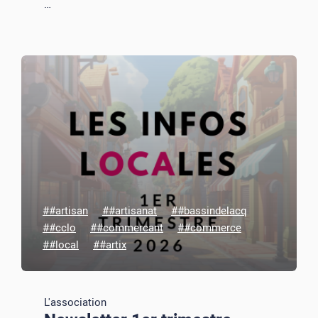
…
##artisan
##artisanat
##bassindelacq
##cclo
##commercant
##commerce
##local
##artix
L'association