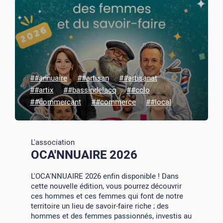
##annuaire
##artisan
##artisanat
##artix
##bassindelacq
##cclo
##commercant
##commerce
##local
L'association
OCA'NNUAIRE 2026
L'OCA'NNUAIRE 2026 enfin disponible ! Dans
cette nouvelle édition, vous pourrez découvrir
ces hommes et ces femmes qui font de notre
territoire un lieu de savoir-faire riche ; des
hommes et des femmes passionnés, investis au