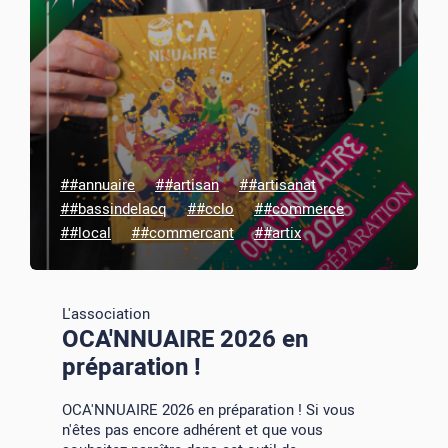
##annuaire
##artisan
##artisanat
##bassindelacq
##cclo
##commerce
##local
##commercant
##artix
L'association
OCA'NNUAIRE 2026 en
préparation !
OCA'NNUAIRE 2026 en préparation ! Si vous
n'êtes pas encore adhérent et que vous