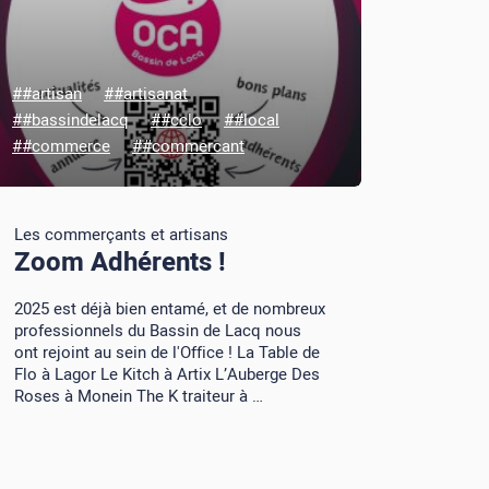
##artisan
##artisanat
##bassindelacq
##cclo
##local
##commerce
##commercant
Les commerçants et artisans
Zoom Adhérents !
2025 est déjà bien entamé, et de nombreux
professionnels du Bassin de Lacq nous
ont rejoint au sein de l'Office ! La Table de
Flo à Lagor Le Kitch à Artix L’Auberge Des
Roses à Monein The K traiteur à …