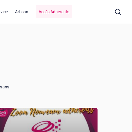
rvice
Artisan
Accès Adhérents
isans