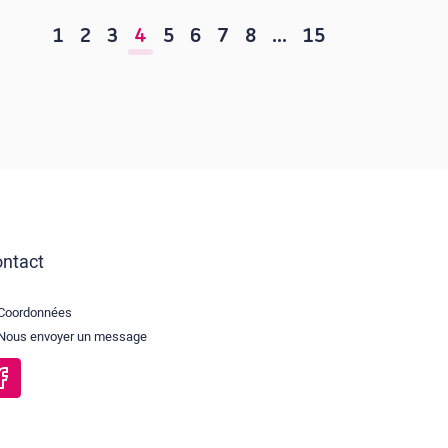
1
2
3
4
5
6
7
8
…
15
ntact
Coordonnées
Nous envoyer un message