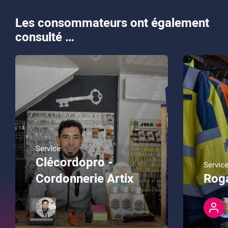
Les consommateurs ont également
consulté …
Service
Clécordopro -
Servic
Cordonnerie Artix
Rog