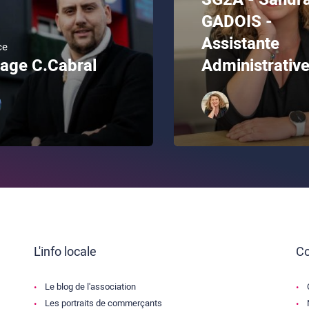
GADOIS -
Assistante
ce
age C.Cabral
Administrativ
L'info locale
Co
Le blog de l'association
Les portraits de commerçants