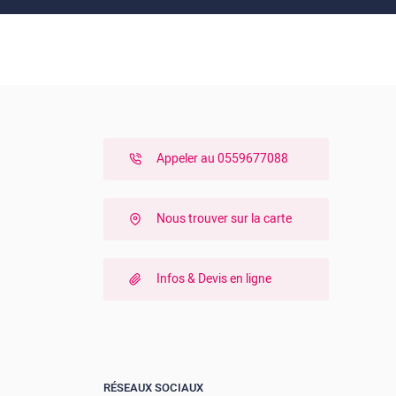
Travaux d’extérieur
Piscine
Toiture
Couverture
Aménagement
Appeler au 0559677088
d’intérieur
Store
Nous trouver sur la carte
Infos & Devis en ligne
RÉSEAUX SOCIAUX