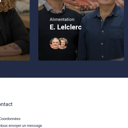
Alimentation
e
E. Lelclerc
ntact
Coordonnées
Nous envoyer un message