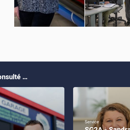
nsulté …
Service
SG2A - Sandr