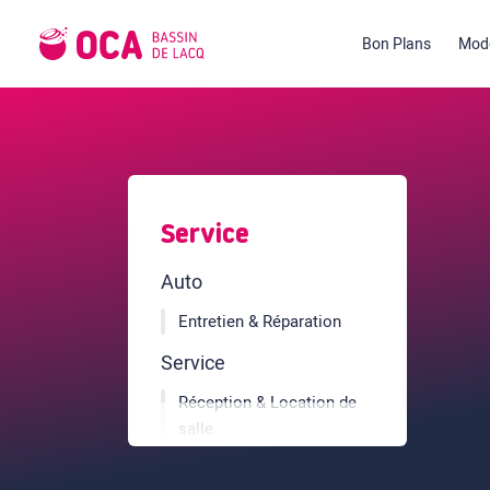
Bon Plans
Mode
Service
Auto
Entretien & Réparation
Service
Réception & Location de
salle
Artisan