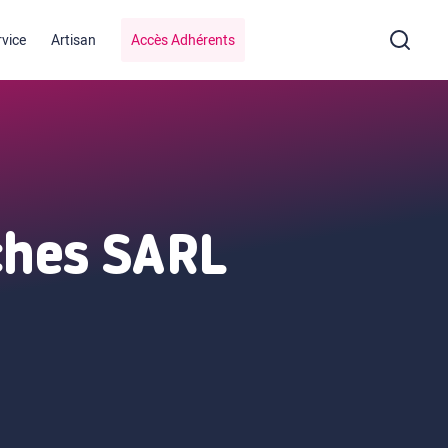
rvice
Artisan
Accès Adhérents
ches SARL