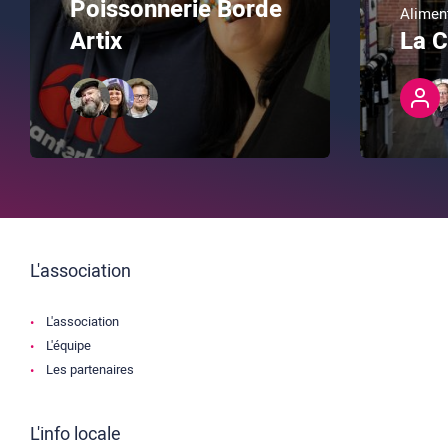
Poissonnerie Borde
Alimen
Artix
La C
L'association
L'association
L'équipe
Les partenaires
L'info locale