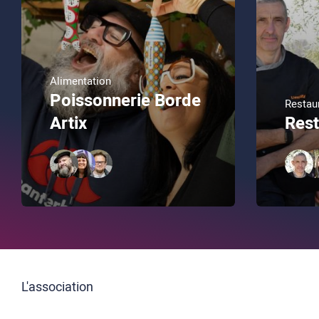
Alimentation
Poissonnerie Borde
Restau
Artix
Res
L'association