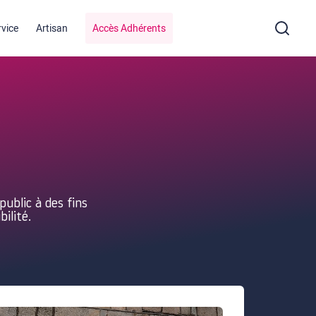
rvice
Artisan
Accès Adhérents
public à des fins
ilité.