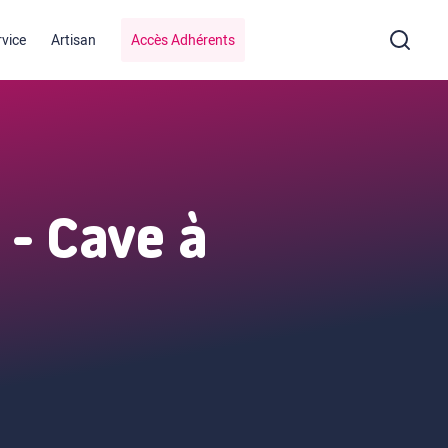
rvice
Artisan
Accès Adhérents
 - Cave à