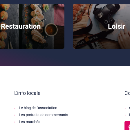
Restauration
Loisir
L'info locale
Co
Le blog de l'association
Les portraits de commerçants
Les marchés