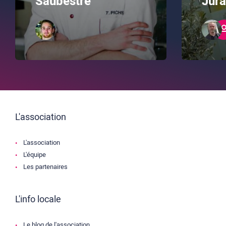
Saubestre
Jur
L'association
L'association
L'équipe
Les partenaires
L'info locale
Le blog de l'association