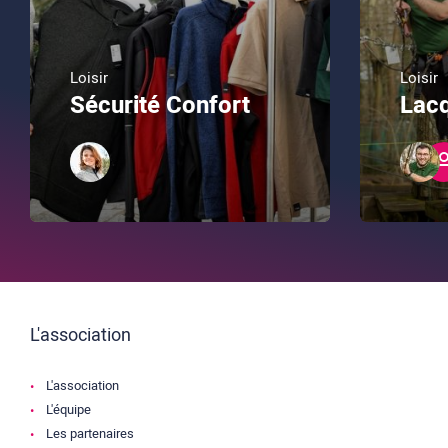
Loisir
Loisir
Sécurité Confort
Lacq
L'association
L'association
L'équipe
Les partenaires