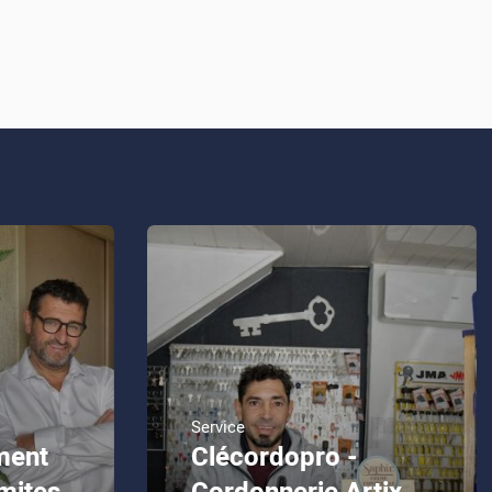
Service
ment
Clécordopro -